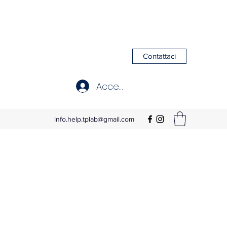
Contattaci
Accedi
info.help.tplab@gmail.com