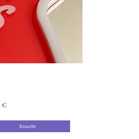
Prezzo
0 €
Esaurito