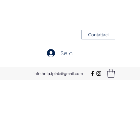
Contattaci
Se connecter
info.help.tplab@gmail.com