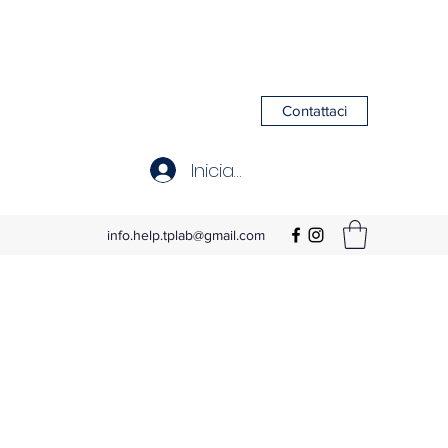
Contattaci
Iniciar sesión
info.help.tplab@gmail.com