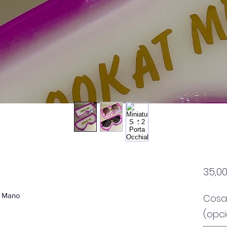
35,0
 a Mano
Cosa 
(opci