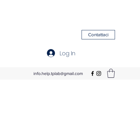
Contattaci
Log In
info.help.tplab@gmail.com