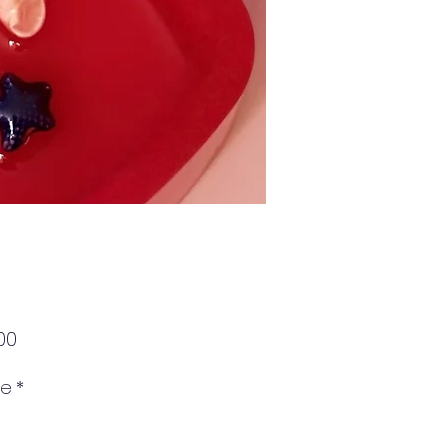
Price
00
re
*